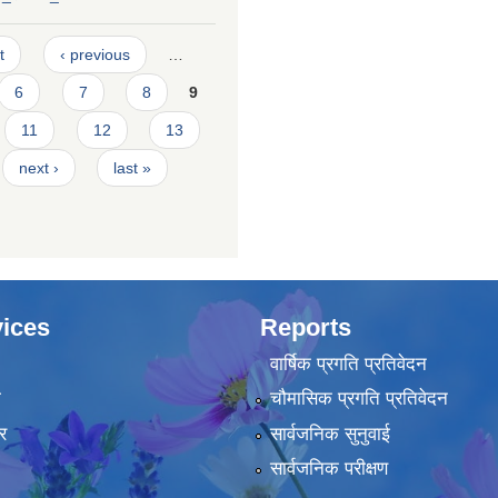
t
‹ previous
…
6
7
8
9
11
12
13
next ›
last »
ices
Reports
वार्षिक प्रगति प्रतिवेदन
ा
चौमासिक प्रगति प्रतिवेदन
र
सार्वजनिक सुनुवाई
सार्वजनिक परीक्षण