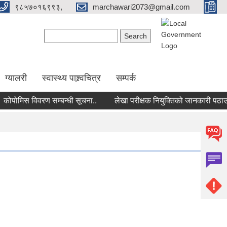
९८५७०१६९९३,
marchawari2073@gmail.com
Search form
Search
ग्यालरी
स्वास्थ्य पाश्र्वचित्र
सम्पर्क
ोमिस विवरण सम्बन्धी सूचना..
लेखा परीक्षक नियुक्तिको जानकारी पठाउने सम