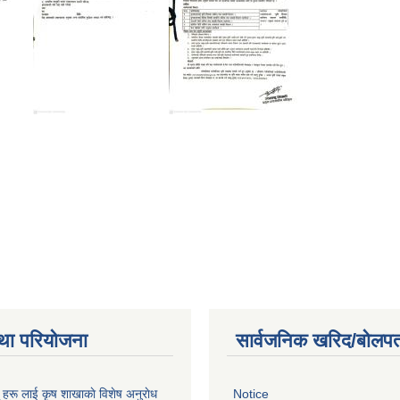
था परियोजना
सार्वजनिक खरिद/बोलपत
ू हरू लाई कृष शाखाकाे विशेष अनुराेध
Notice