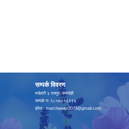
सम्पर्क विवरण
मर्चवारी ३ रायपुर, रुपन्देही
सम्पर्क न: ९८५७०१६९९३
इमेल :
marchawari2073@gmail.com