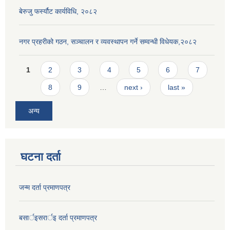
बेरुजु फर्स्यौट कार्यविधि, २०८२
नगर प्रहरीको गठन, सञ्चालन र व्यवस्थापन गर्ने सम्वन्धी विधेयक,२०८२
Pages
1
2
3
4
5
6
7
8
9
…
next ›
last »
अन्य
घटना दर्ता
जन्म दर्ता प्रमाणपत्र
बसार्इसरार्इ दर्ता प्रमाणपत्र