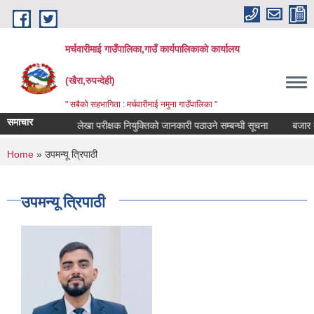
Skip to main content
मर्चवारीमाई गाउँपालिका,गाउँ कार्यपालिकाको कार्यालय
(खैरा,रुपन्देही)
" सबैको सहभागिता : मर्चवारीमाई नमुना गाउँपालिका "
समाचार
्धी सूचना..
लेखा परीक्षक नियुक्तिको जानकारी पठाउने सम्बन्धी सूचना
बजार मूल्य
You are here
Home
» उपमन्यू त्रिपाठी
उपमन्यू त्रिपाठी