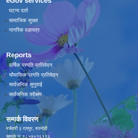
eGov services
घटना दर्ता
सामाजिक सुरक्षा
नागरिक वडापत्र
Reports
वार्षिक प्रगति प्रतिवेदन
चौमासिक प्रगति प्रतिवेदन
सार्वजनिक सुनुवाई
सार्वजनिक परीक्षण
सम्पर्क विवरण
मर्चवारी ३ रायपुर, रुपन्देही
सम्पर्क न: ९८५७०१६९९३