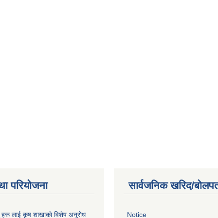
था परियोजना
सार्वजनिक खरिद/बोलपत
ू हरू लाई कृष शाखाकाे विशेष अनुराेध
Notice