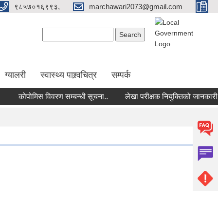
९८५७०१६९९३,
marchawari2073@gmail.com
Search form
Search
ग्यालरी
स्वास्थ्य पाश्र्वचित्र
सम्पर्क
कोपोमिस विवरण सम्बन्धी सूचना..
लेखा परीक्षक नियुक्तिको जानकारी पठा