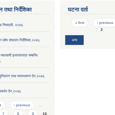
न तथा निर्देशिका
घटना दर्ता
Pages
« first
‹ previous
िद निमवाली, २०७६
2
पन कोष संचालन निर्देशिका,२०७६
अन्य
ाण व्यवसायी इजाजतपत्र सम्बन्धि
६
्युनिकरण तथा व्यवस्थापन ऐन,२०७६
प्रबर्धन ऐन,२०७६
t
‹ previous
…
7
8
9
10