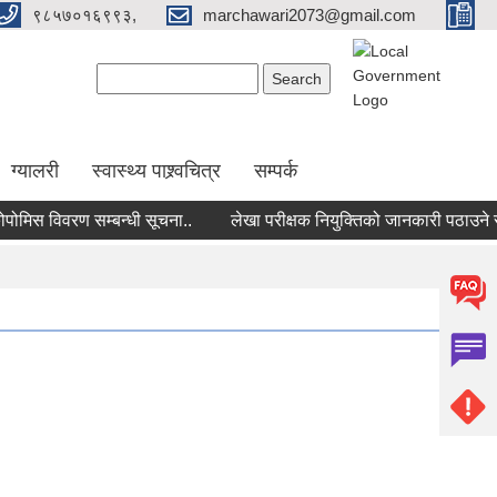
९८५७०१६९९३,
marchawari2073@gmail.com
Search form
Search
ग्यालरी
स्वास्थ्य पाश्र्वचित्र
सम्पर्क
स विवरण सम्बन्धी सूचना..
लेखा परीक्षक नियुक्तिको जानकारी पठाउने सम्बन