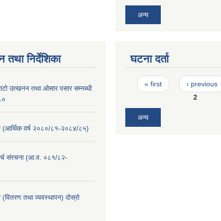
अन्य
न तथा निर्देशिका
घटना दर्ता
Pages
« first
‹ previous
माटो उत्खनन तथा ओसार पसार सम्नब्धी
2
०८०
अन्य
(आर्थिक वर्ष २०८०/८१-२०८४/८५)
र्च संरचना (आ.व. ०८१/८२-
 (वितरण तथा व्यवस्थापन) दोस्रो