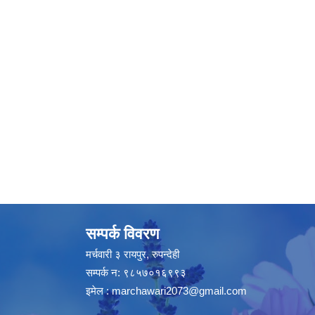
सम्पर्क विवरण
मर्चवारी ३ रायपुर, रुपन्देही
सम्पर्क न: ९८५७०१६९९३
इमेल :
marchawari2073@gmail.com