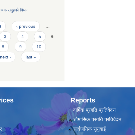
 कृषक समुहको बिधान
t
‹ previous
…
3
4
5
6
8
9
10
…
next ›
last »
ices
Reports
वार्षिक प्रगति प्रतिवेदन
ा
चौमासिक प्रगति प्रतिवेदन
र
सार्वजनिक सुनुवाई