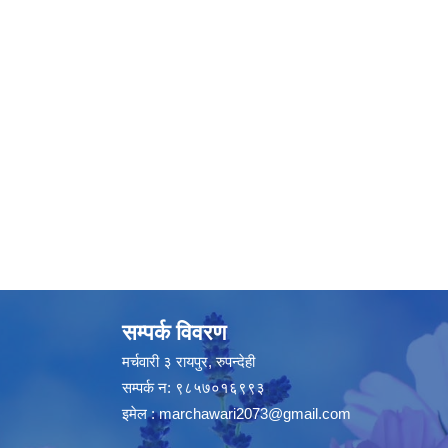
सम्पर्क विवरण
मर्चवारी ३ रायपुर, रुपन्देही
सम्पर्क न: ९८५७०१६९९३
इमेल :
marchawari2073@gmail.com