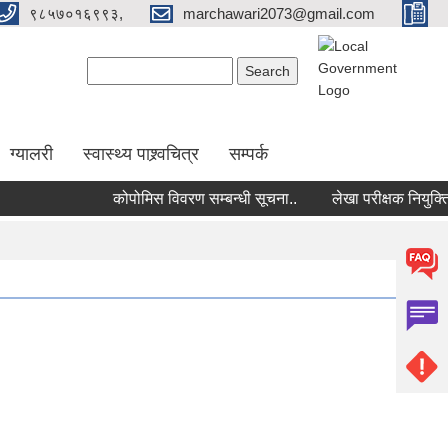
९८५७०१६९९३,
marchawari2073@gmail.com
Search form
Search
ग्यालरी
स्वास्थ्य पाश्र्वचित्र
सम्पर्क
कोपोमिस विवरण सम्बन्धी सूचना..
लेखा परीक्षक नियुक्तिको 