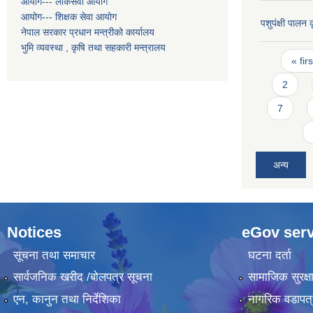
आयोग--- लोकसेवा आयोग
आयोग--- शिक्षक सेवा आयोग
पशुपंक्षी पालन
नेपाल सरकार प्रधान मन्त्रीको कार्यालय
भुमि व्यवस्था , कृषि तथा सहकारी मन्त्रालय
Pages
« firs
2
7
अन्य
Notices
eGov serv
सूचना तथा समाचार
घटना दर्ता
सार्वजनिक खरीद /बोलपत्र सूचना
सामाजिक सुरक्ष
एन, कानुन तथा निर्देशिका
नागरिक वडापत्