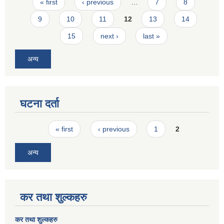
Pages
« first
‹ previous
…
7
8
9
10
11
12
13
14
15
next ›
last »
अन्य
घटना दर्ता
Pages
« first
‹ previous
1
2
अन्य
कर तथा शुल्कहरु
कर तथा शुल्कहरु