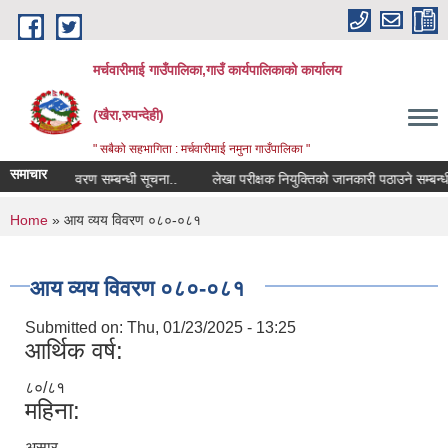
Skip to main content
मर्चवारीमाई गाउँपालिका,गाउँ कार्यपालिकाको कार्यालय
(खैरा,रुपन्देही)
" सबैको सहभागिता : मर्चवारीमाई नमुना गाउँपालिका "
समाचार
कोपोमिस विवरण सम्बन्धी सूचना..
लेखा परीक्षक नियुक्तिको जानकारी पठाउने सम्बन्धी सू
You are here
Home
» आय व्यय विवरण ०८०-०८१
आय व्यय विवरण ०८०-०८१
Submitted on:
Thu, 01/23/2025 - 13:25
आर्थिक वर्ष:
८०/८१
महिना:
असार