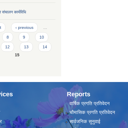
ि संचालन कार्यविधि
t
‹ previous
…
8
9
10
12
13
14
15
ices
Reports
वार्षिक प्रगति प्रतिवेदन
ा
चौमासिक प्रगति प्रतिवेदन
र
सार्वजनिक सुनुवाई