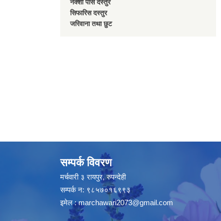
नक्शा पास दस्तुर
सिफारिस दस्तुर
जरिवाना तथा छुट
सम्पर्क विवरण
मर्चवारी ३ रायपुर, रुपन्देही
सम्पर्क न: ९८५७०१६९९३
इमेल :
marchawari2073@gmail.com