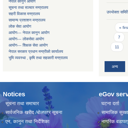
नेपाल कानुन आयोग
सूचना तथा सञ्चार मन्त्रालय
उपभाेक्ता समित
सहरी विकास मन्त्रालय
सामान्य प्रशाशन मन्त्रालय
Pages
लोक सेवा आयोग
« firs
आयोग--- नेपाल कानुन आयोग
7
आयोग--- लोकसेवा आयोग
आयोग--- शिक्षक सेवा आयोग
11
नेपाल सरकार प्रधान मन्त्रीको कार्यालय
भुमि व्यवस्था , कृषि तथा सहकारी मन्त्रालय
अन्य
Notices
eGov serv
सूचना तथा समाचार
घटना दर्ता
सार्वजनिक खरीद /बोलपत्र सूचना
सामाजिक सुरक्ष
एन, कानुन तथा निर्देशिका
नागरिक वडापत्