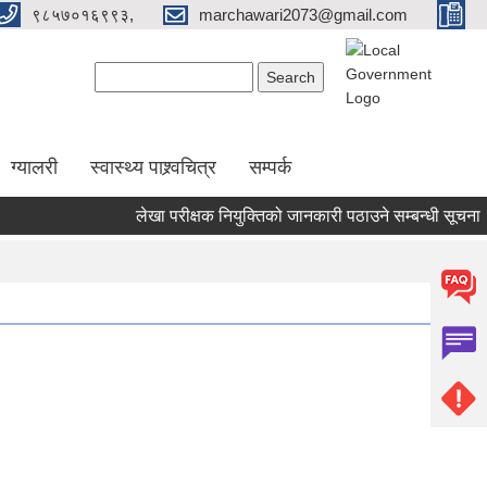
९८५७०१६९९३,
marchawari2073@gmail.com
Search form
Search
ग्यालरी
स्वास्थ्य पाश्र्वचित्र
सम्पर्क
लेखा परीक्षक नियुक्तिको जानकारी पठाउने सम्बन्धी सूचना