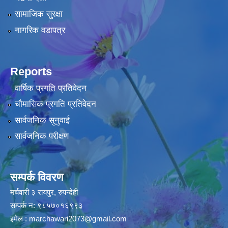
सामाजिक सुरक्षा
नागरिक वडापत्र
Reports
वार्षिक प्रगति प्रतिवेदन
चौमासिक प्रगति प्रतिवेदन
सार्वजनिक सुनुवाई
सार्वजनिक परीक्षण
सम्पर्क विवरण
मर्चवारी ३ रायपुर, रुपन्देही
सम्पर्क न: ९८५७०१६९९३
इमेल :
marchawari2073@gmail.com