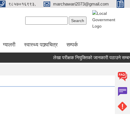
९८५७०१६९९३,
marchawari2073@gmail.com
Search form
Search
ग्यालरी
स्वास्थ्य पाश्र्वचित्र
सम्पर्क
लेखा परीक्षक नियुक्तिको जानकारी पठाउने सम्बन्धी 