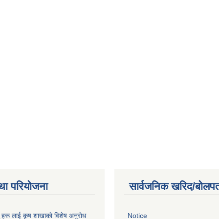
था परियोजना
सार्वजनिक खरिद/बोलपत
ू हरू लाई कृष शाखाकाे विशेष अनुराेध
Notice