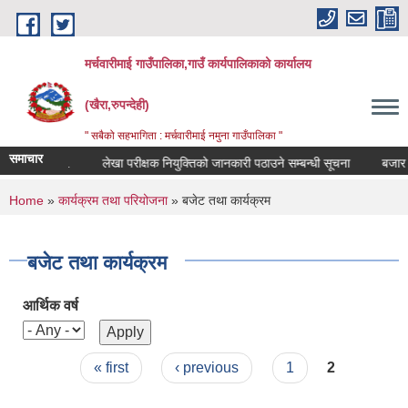
Skip to main content
मर्चवारीमाई गाउँपालिका,गाउँ कार्यपालिकाको कार्यालय
(खैरा,रुपन्देही)
" सबैको सहभागिता : मर्चवारीमाई नमुना गाउँपालिका "
समाचार
न्धी सूचना..
लेखा परीक्षक नियुक्तिको जानकारी पठाउने सम्बन्धी सूचना
बजार मूल्
You are here
Home
»
कार्यक्रम तथा परियोजना
» बजेट तथा कार्यक्रम
बजेट तथा कार्यक्रम
आर्थिक वर्ष
Pages
« first
‹ previous
1
2