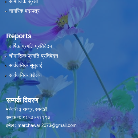
सामाजिक सुरक्षा
नागरिक वडापत्र
Reports
वार्षिक प्रगति प्रतिवेदन
चौमासिक प्रगति प्रतिवेदन
सार्वजनिक सुनुवाई
सार्वजनिक परीक्षण
सम्पर्क विवरण
मर्चवारी ३ रायपुर, रुपन्देही
सम्पर्क न: ९८५७०१६९९३
इमेल :
marchawari2073@gmail.com