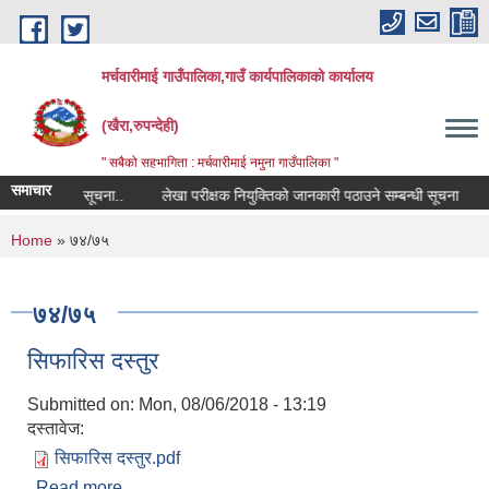
Skip to main content
मर्चवारीमाई गाउँपालिका,गाउँ कार्यपालिकाको कार्यालय
(खैरा,रुपन्देही)
" सबैको सहभागिता : मर्चवारीमाई नमुना गाउँपालिका "
समाचार
रण सम्बन्धी सूचना..
लेखा परीक्षक नियुक्तिको जानकारी पठाउने सम्बन्धी सूचना
ब
You are here
Home
» ७४/७५
७४/७५
सिफारिस दस्तुर
Submitted on:
Mon, 08/06/2018 - 13:19
दस्तावेज:
सिफारिस दस्तुर.pdf
Read more
about सिफारिस दस्तुर