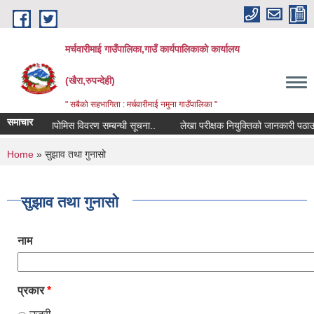
Skip to main content
मर्चवारीमाई गाउँपालिका,गाउँ कार्यपालिकाको कार्यालय
(खैरा,रुपन्देही)
" सबैको सहभागिता : मर्चवारीमाई नमुना गाउँपालिका "
समाचार
कोपोमिस विवरण सम्बन्धी सूचना..
लेखा परीक्षक नियुक्तिको जानकारी पठाउने सम
You are here
Home
» सुझाव तथा गुनासो
सुझाव तथा गुनासो
नाम
प्रकार
*