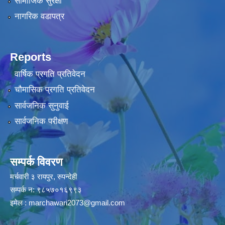
सामाजिक सुरक्षा
नागरिक वडापत्र
Reports
वार्षिक प्रगति प्रतिवेदन
चौमासिक प्रगति प्रतिवेदन
सार्वजनिक सुनुवाई
सार्वजनिक परीक्षण
सम्पर्क विवरण
मर्चवारी ३ रायपुर, रुपन्देही
सम्पर्क न: ९८५७०१६९९३
इमेल :
marchawari2073@gmail.com