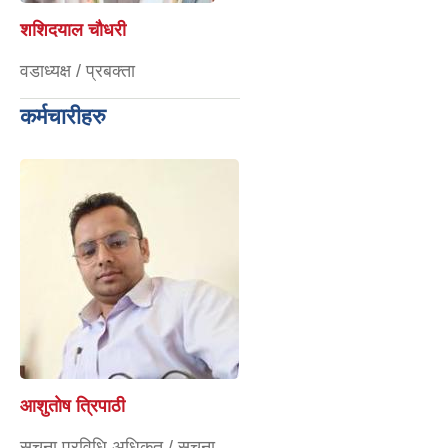
शशिदयाल चौधरी
वडाध्यक्ष / प्रबक्ता
कर्मचारीहरु
आशुताेष त्रिपाठी
सूचना प्रविधि अधिकृत / सूचना