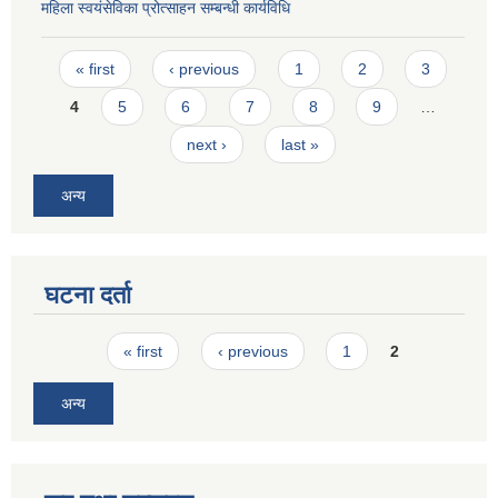
महिला स्वयंसेविका प्रोत्साहन सम्बन्धी कार्यविधि
Pages
« first
‹ previous
1
2
3
4
5
6
7
8
9
…
next ›
last »
अन्य
घटना दर्ता
Pages
« first
‹ previous
1
2
अन्य