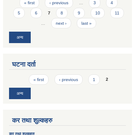
Pages
« first
‹ previous
…
3
4
5
6
7
8
9
10
11
…
next ›
last »
अन्य
घटना दर्ता
Pages
« first
‹ previous
1
2
अन्य
कर तथा शुल्कहरु
कर तथा शुल्कहरु